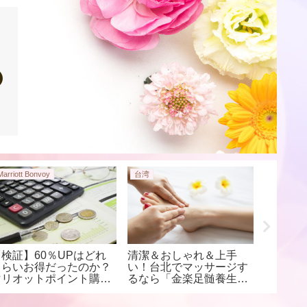
Marriott Bonvoy
台湾
映画
【検証】60％UPはどれ
清潔＆おしゃれ＆上手
実は観
くらいお得だったのか？
い！台北でマッサージす
多数！S
マリオットポイント購入
るなら「金楽足髄養生會
面白い
してみた
舘」がオススメ！！