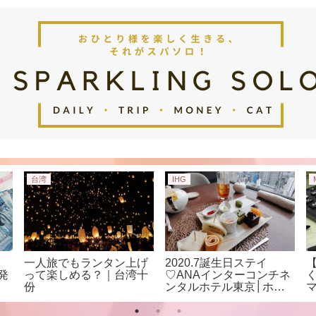
台湾
IHG
一人旅でもランタン上げ
2020.7誕生日ステイ
発
って楽しめる？｜台湾十
♡ANAインターコンチネ
份
ンタルホテル東京│ホテ
ルでの過ごし方＆総評！
クラブラウンジアクセス