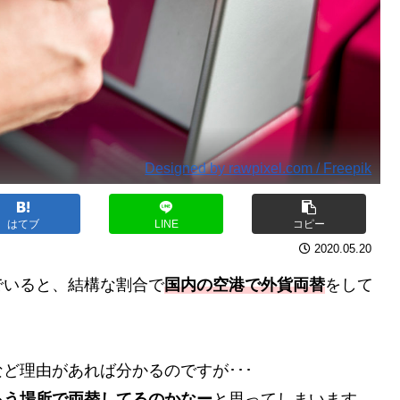
Designed by rawpixel.com / Freepik
はてブ
LINE
コピー
2020.05.20
でいると、結構な割合で
国内の空港で外貨両替
をして
ど理由があれば分かるのですが･･･
ろう場所で両替してるのかなー
と思ってしまいます。