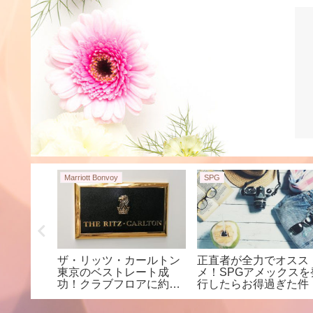
Marriott Bonvoy
SPG
るなら！
ザ・リッツ・カールトン
正直者が全力でオスス
ーホテル
東京のベストレート成
メ！SPGアメックスを
北
功！クラブフロアに約
行したらお得過ぎた件
50％OFFの4万円台で宿
泊した方法