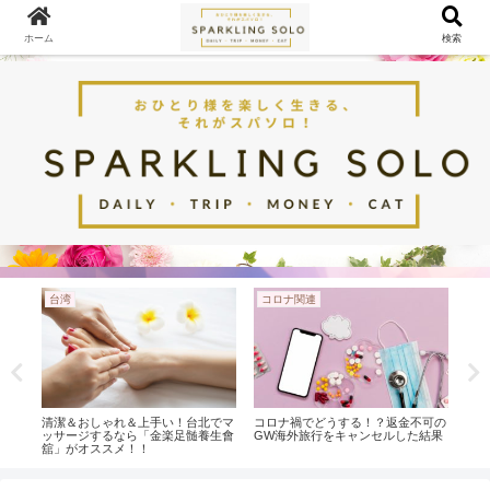
ホーム
検索
台湾
コロナ関連
節
清潔＆おしゃれ＆上手い！台北でマ
コロナ禍でどうする！？返金不可の
【2
ッサージするなら「金楽足髄養生會
GW海外旅行をキャンセルした結果
もん
舘」がオススメ！！
行を