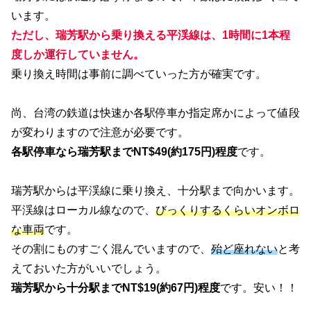
います。
ただし、瑞芳駅から乗り換える平渓線は、1時間に1本程
度しか運行していません。
乗り換え時間は事前に調べていった方が確実です。
尚、台湾の鉄道は快速か各駅停車か指定席かによって値段
が変わりますので注意が必要です。
各駅停車なら瑞芳駅までNT$49(約175円)程度
です。
瑞芳駅からは平渓線に乗り換え、十分駅まで向かいます。
平渓線はローカル線なので、
びっくりするくらいオンボロ
な車両
です。
その割にものすごく混んでいますので、
殆ど座れない
と考
えておいた方がいいでしょう。
瑞芳駅から十分駅までNT$19(約67円)程度
です。安い！！