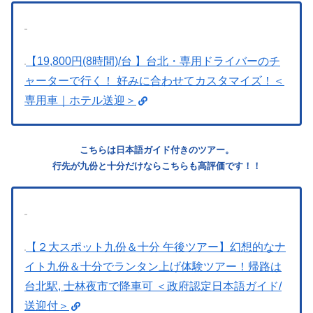
【19,800円(8時間)/台 】台北・専用ドライバーのチ
ャーターで行く！ 好みに合わせてカスタマイズ！＜
専用車｜ホテル送迎＞
こちらは日本語ガイド付きのツアー。
行先が九份と十分だけならこちらも高評価です！！
【２大スポット九份＆十分 午後ツアー】幻想的なナ
イト九份＆十分でランタン上げ体験ツアー！帰路は
台北駅, 士林夜市で降車可 ＜政府認定日本語ガイド/
送迎付＞