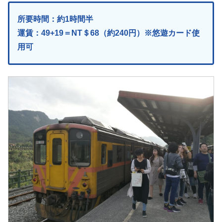
所要時間：約1時間半
運賃：49+19＝NT＄68（約240円）※悠遊カード使
用可