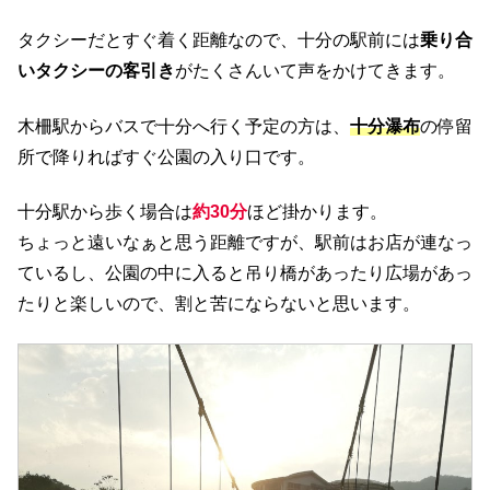
タクシーだとすぐ着く距離なので、十分の駅前には
乗り合
いタクシーの客引き
がたくさんいて声をかけてきます。
木柵駅からバスで十分へ行く予定の方は、
十分瀑布
の停留
所で降りればすぐ公園の入り口です。
十分駅から歩く場合は
約30分
ほど掛かります。
ちょっと遠いなぁと思う距離ですが、駅前はお店が連なっ
ているし、公園の中に入ると吊り橋があったり広場があっ
たりと楽しいので、割と苦にならないと思います。