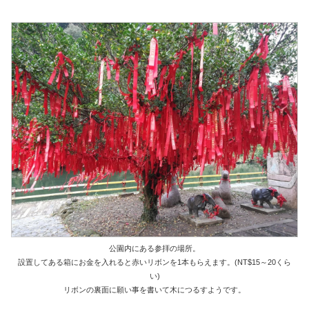
公園内にある参拝の場所。
設置してある箱にお金を入れると赤いリボンを1本もらえます。(NT$15～20くら
い)
リボンの裏面に願い事を書いて木につるすようです。