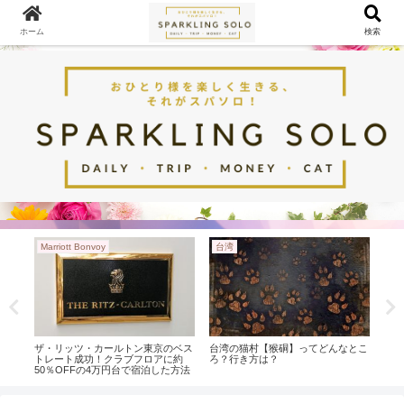
ホーム
検索
Marriott Bonvoy
台湾
Mar
暮ら
ザ・リッツ・カールトン東京のベス
台湾の猫村【猴硐】ってどんなとこ
【S
トレート成功！クラブフロアに約
ろ？行き方は？
Bo
50％OFFの4万円台で宿泊した方法
らか