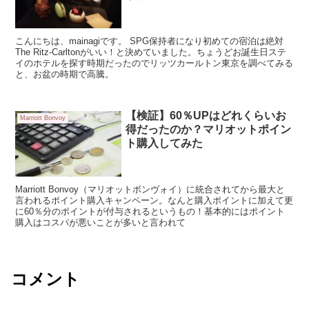
こんにちは、mainagiです。 SPG保持者になり初めての宿泊は絶対
The Ritz-Carltonがいい！と決めていました。ちょうどお誕生日ステ
イのホテルを探す時期だったのでリッツカールトン東京を調べてみる
と、お盆の時期で高騰。
【検証】60％UPはどれくらいお
Marriott Bonvoy
得だったのか？マリオットポイン
ト購入してみた
Marriott Bonvoy（マリオットボンヴォイ）に統合されてから最大と
言われるポイント購入キャンペーン。なんと購入ポイントに加えて更
に60％分のポイントが付与されるというもの！基本的にはポイント
購入はコスパが悪いことが多いと言われて
コメント