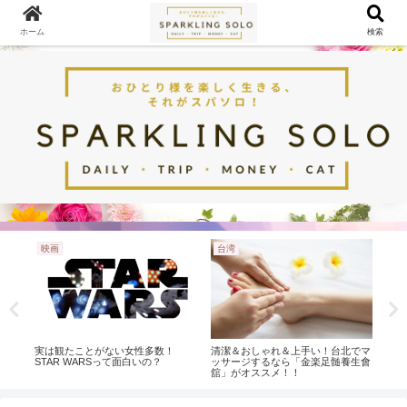
ホーム
検索
映画
台湾
台
典や
実は観たことがない女性多数！
清潔＆おしゃれ＆上手い！台北でマ
ラン
STAR WARSって面白いの？
ッサージするなら「金楽足髄養生會
台北
舘」がオススメ！！