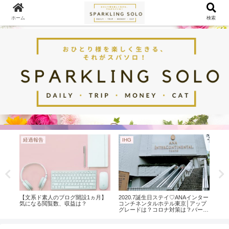
ホーム
検索
経過報告
IHG
Mar
も入
【文系ド素人のブログ開設1ヵ月】
2020.7誕生日ステイ♡ANAインター
【検
気になる閲覧数、収益は？
コンチネンタルホテル東京│アップ
だっ
グレードは？コロナ対策は？バース
入し
デー特典は？クラブラウンジアクセ
ス付ジュニアスイートルーム宿泊記
①