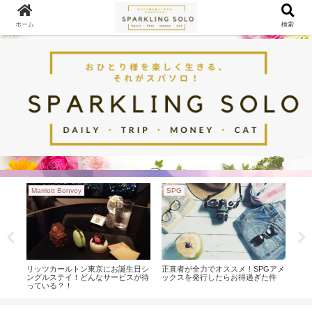
ホーム
検索
Marriott Bonvoy
SPG
台
クレ
リッツカールトン東京にお誕生日シ
正直者が全力でオススメ！SPGアメ
ラン
みよ
ングルステイ！どんなサービスが待
ックスを発行したらお得過ぎた件
台北
っている？！